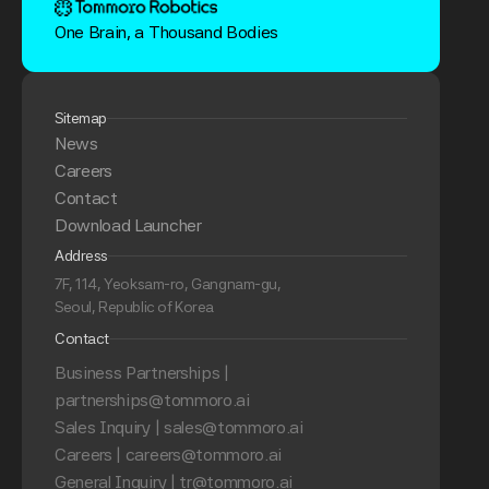
One Brain, a Thousand Bodies
Sitemap
News
Careers
Contact
Download Launcher
Address
7F, 114, Yeoksam-ro, Gangnam-gu,
Seoul, Republic of Korea
Contact
Business Partnerships | 
partnerships@tommoro.ai
Sales Inquiry | sales@tommoro.ai
Careers | careers@tommoro.ai
General Inquiry | tr@tommoro.ai